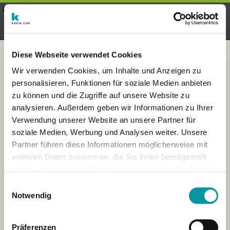
×
Menu
Aanmelding
Registreren
seeker - finds everything near
VIEW
you
krick.com GmbH + Co. KG
FREE - In Google Play
Diese Webseite verwendet Cookies
Wir verwenden Cookies, um Inhalte und Anzeigen zu
personalisieren, Funktionen für soziale Medien anbieten
zu können und die Zugriffe auf unsere Website zu
analysieren. Außerdem geben wir Informationen zu Ihrer
Verwendung unserer Website an unsere Partner für
soziale Medien, Werbung und Analysen weiter. Unsere
Partner führen diese Informationen möglicherweise mit
weiteren Daten zusammen, die Sie ihnen bereitgestellt
haben oder die sie im Rahmen Ihrer Nutzung der Dienste
×
gesammelt haben.
Reikiavik, Islandia
Einwilligungsauswahl
Notwendig
Präferenzen