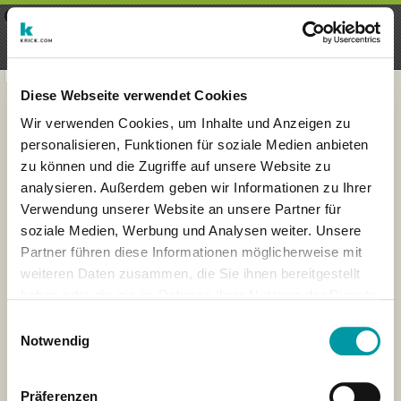
×
Menu
Aanmelding
Registreren
seeker - finds everything near
VIEW
you
krick.com GmbH + Co. KG
FREE - In Google Play
Diese Webseite verwendet Cookies
Wir verwenden Cookies, um Inhalte und Anzeigen zu
personalisieren, Funktionen für soziale Medien anbieten
zu können und die Zugriffe auf unsere Website zu
analysieren. Außerdem geben wir Informationen zu Ihrer
Verwendung unserer Website an unsere Partner für
soziale Medien, Werbung und Analysen weiter. Unsere
Partner führen diese Informationen möglicherweise mit
weiteren Daten zusammen, die Sie ihnen bereitgestellt
haben oder die sie im Rahmen Ihrer Nutzung der Dienste
×
gesammelt haben.
Lissabon, Portugal
Einwilligungsauswahl
Notwendig
Präferenzen