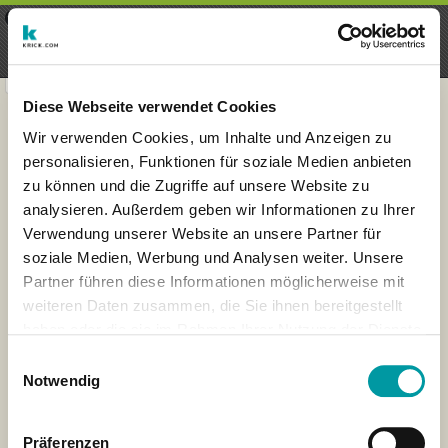
×
Menu
Aanmelding
Registreren
seeker - finds everything near
VIEW
you
krick.com GmbH + Co. KG
FREE - In Google Play
Diese Webseite verwendet Cookies
Wir verwenden Cookies, um Inhalte und Anzeigen zu
personalisieren, Funktionen für soziale Medien anbieten
zu können und die Zugriffe auf unsere Website zu
analysieren. Außerdem geben wir Informationen zu Ihrer
Verwendung unserer Website an unsere Partner für
soziale Medien, Werbung und Analysen weiter. Unsere
Partner führen diese Informationen möglicherweise mit
weiteren Daten zusammen, die Sie ihnen bereitgestellt
haben oder die sie im Rahmen Ihrer Nutzung der Dienste
×
gesammelt haben.
Singapur
Einwilligungsauswahl
Notwendig
Präferenzen