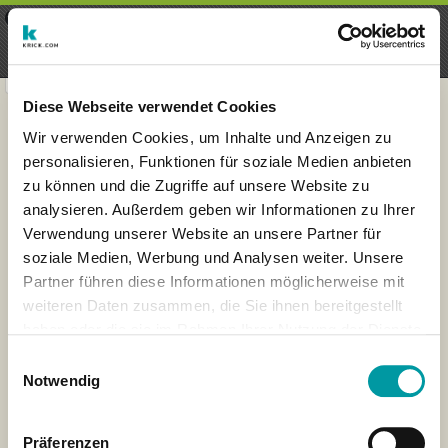
×
Menu
Aanmelding
Registreren
seeker - finds everything near
VIEW
you
krick.com GmbH + Co. KG
FREE - In Google Play
Diese Webseite verwendet Cookies
Wir verwenden Cookies, um Inhalte und Anzeigen zu
personalisieren, Funktionen für soziale Medien anbieten
zu können und die Zugriffe auf unsere Website zu
analysieren. Außerdem geben wir Informationen zu Ihrer
Verwendung unserer Website an unsere Partner für
soziale Medien, Werbung und Analysen weiter. Unsere
Partner führen diese Informationen möglicherweise mit
weiteren Daten zusammen, die Sie ihnen bereitgestellt
×
haben oder die sie im Rahmen Ihrer Nutzung der Dienste
Boston, Massachusetts,
gesammelt haben.
USA
Einwilligungsauswahl
Notwendig
Präferenzen