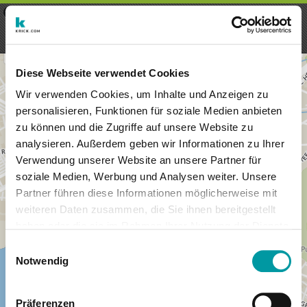
×
Menu
Aanmelding
Registreren
seeker - finds everything near
VIEW
you
krick.com GmbH + Co. KG
FREE - In Google Play
Diese Webseite verwendet Cookies
Wir verwenden Cookies, um Inhalte und Anzeigen zu
personalisieren, Funktionen für soziale Medien anbieten
zu können und die Zugriffe auf unsere Website zu
analysieren. Außerdem geben wir Informationen zu Ihrer
Verwendung unserer Website an unsere Partner für
soziale Medien, Werbung und Analysen weiter. Unsere
Partner führen diese Informationen möglicherweise mit
weiteren Daten zusammen, die Sie ihnen bereitgestellt
haben oder die sie im Rahmen Ihrer Nutzung der Dienste
×
gesammelt haben.
Honolulu, Hawaii, VS
Einwilligungsauswahl
Notwendig
Präferenzen