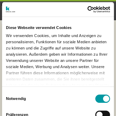
×
Menu
Aanmelding
Registreren
seeker - finds everything near
VIEW
you
krick.com GmbH + Co. KG
FREE - In Google Play
Diese Webseite verwendet Cookies
Wir verwenden Cookies, um Inhalte und Anzeigen zu
personalisieren, Funktionen für soziale Medien anbieten
zu können und die Zugriffe auf unsere Website zu
analysieren. Außerdem geben wir Informationen zu Ihrer
Verwendung unserer Website an unsere Partner für
soziale Medien, Werbung und Analysen weiter. Unsere
Partner führen diese Informationen möglicherweise mit
weiteren Daten zusammen, die Sie ihnen bereitgestellt
haben oder die sie im Rahmen Ihrer Nutzung der Dienste
×
gesammelt haben.
London
Einwilligungsauswahl
Notwendig
Präferenzen