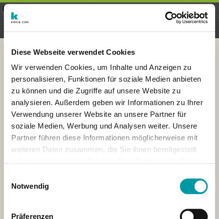
×
Menu
Aanmelding
Registreren
seeker - finds everything near
VIEW
you
krick.com GmbH + Co. KG
FREE - In Google Play
Diese Webseite verwendet Cookies
Wir verwenden Cookies, um Inhalte und Anzeigen zu
personalisieren, Funktionen für soziale Medien anbieten
zu können und die Zugriffe auf unsere Website zu
analysieren. Außerdem geben wir Informationen zu Ihrer
Verwendung unserer Website an unsere Partner für
soziale Medien, Werbung und Analysen weiter. Unsere
Partner führen diese Informationen möglicherweise mit
weiteren Daten zusammen, die Sie ihnen bereitgestellt
haben oder die sie im Rahmen Ihrer Nutzung der Dienste
×
gesammelt haben.
London
Einwilligungsauswahl
Notwendig
Präferenzen