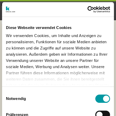
×
Menu
Login
Register
seeker - finds everything near
VIEW
you
krick.com GmbH + Co. KG
FREE - In Google Play
Diese Webseite verwendet Cookies
Wir verwenden Cookies, um Inhalte und Anzeigen zu
personalisieren, Funktionen für soziale Medien anbieten
zu können und die Zugriffe auf unsere Website zu
analysieren. Außerdem geben wir Informationen zu Ihrer
Verwendung unserer Website an unsere Partner für
soziale Medien, Werbung und Analysen weiter. Unsere
Partner führen diese Informationen möglicherweise mit
weiteren Daten zusammen, die Sie ihnen bereitgestellt
haben oder die sie im Rahmen Ihrer Nutzung der Dienste
×
gesammelt haben.
Wiesbaden, Deutschland
Einwilligungsauswahl
Notwendig
Präferenzen