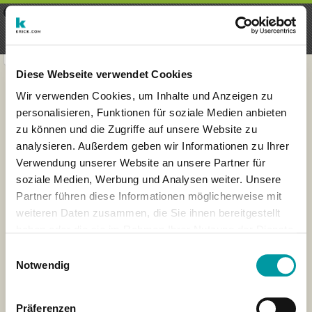
×
Menu
Login
Register
seeker - finds everything near
VIEW
you
krick.com GmbH + Co. KG
FREE - In Google Play
Diese Webseite verwendet Cookies
Wir verwenden Cookies, um Inhalte und Anzeigen zu
personalisieren, Funktionen für soziale Medien anbieten
zu können und die Zugriffe auf unsere Website zu
analysieren. Außerdem geben wir Informationen zu Ihrer
Verwendung unserer Website an unsere Partner für
soziale Medien, Werbung und Analysen weiter. Unsere
Partner führen diese Informationen möglicherweise mit
weiteren Daten zusammen, die Sie ihnen bereitgestellt
haben oder die sie im Rahmen Ihrer Nutzung der Dienste
×
gesammelt haben.
Wiesbaden, Deutschland
Einwilligungsauswahl
Notwendig
Präferenzen