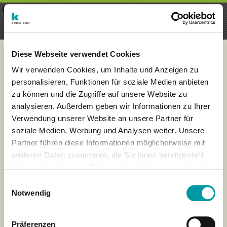
×
Menu
Login
Register
seeker - finds everything near
VIEW
you
krick.com GmbH + Co. KG
FREE - In Google Play
Diese Webseite verwendet Cookies
Wir verwenden Cookies, um Inhalte und Anzeigen zu
personalisieren, Funktionen für soziale Medien anbieten
zu können und die Zugriffe auf unsere Website zu
analysieren. Außerdem geben wir Informationen zu Ihrer
Verwendung unserer Website an unsere Partner für
soziale Medien, Werbung und Analysen weiter. Unsere
Partner führen diese Informationen möglicherweise mit
weiteren Daten zusammen, die Sie ihnen bereitgestellt
haben oder die sie im Rahmen Ihrer Nutzung der Dienste
×
gesammelt haben.
Honolulu, Hawaii, VS
Einwilligungsauswahl
Notwendig
Präferenzen