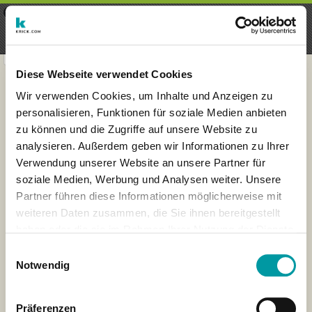
×
Menu
Login
Register
seeker - finds everything near
VIEW
you
krick.com GmbH + Co. KG
FREE - In Google Play
Diese Webseite verwendet Cookies
Wir verwenden Cookies, um Inhalte und Anzeigen zu
personalisieren, Funktionen für soziale Medien anbieten
zu können und die Zugriffe auf unsere Website zu
analysieren. Außerdem geben wir Informationen zu Ihrer
Verwendung unserer Website an unsere Partner für
soziale Medien, Werbung und Analysen weiter. Unsere
Partner führen diese Informationen möglicherweise mit
weiteren Daten zusammen, die Sie ihnen bereitgestellt
haben oder die sie im Rahmen Ihrer Nutzung der Dienste
×
gesammelt haben.
London
Einwilligungsauswahl
Notwendig
Präferenzen