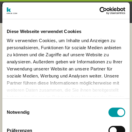
×
Menu
Login
Register
seeker - finds everything near
VIEW
you
krick.com GmbH + Co. KG
FREE - In Google Play
Diese Webseite verwendet Cookies
Wir verwenden Cookies, um Inhalte und Anzeigen zu
personalisieren, Funktionen für soziale Medien anbieten
zu können und die Zugriffe auf unsere Website zu
analysieren. Außerdem geben wir Informationen zu Ihrer
Verwendung unserer Website an unsere Partner für
soziale Medien, Werbung und Analysen weiter. Unsere
Partner führen diese Informationen möglicherweise mit
weiteren Daten zusammen, die Sie ihnen bereitgestellt
haben oder die sie im Rahmen Ihrer Nutzung der Dienste
×
gesammelt haben.
London
Einwilligungsauswahl
Notwendig
Präferenzen