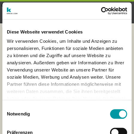
×
Menu
Login
Register
seeker - finds everything near
VIEW
you
krick.com GmbH + Co. KG
FREE - In Google Play
Diese Webseite verwendet Cookies
Wir verwenden Cookies, um Inhalte und Anzeigen zu
personalisieren, Funktionen für soziale Medien anbieten
zu können und die Zugriffe auf unsere Website zu
analysieren. Außerdem geben wir Informationen zu Ihrer
Verwendung unserer Website an unsere Partner für
soziale Medien, Werbung und Analysen weiter. Unsere
Partner führen diese Informationen möglicherweise mit
weiteren Daten zusammen, die Sie ihnen bereitgestellt
haben oder die sie im Rahmen Ihrer Nutzung der Dienste
×
gesammelt haben.
London
Einwilligungsauswahl
Notwendig
Präferenzen