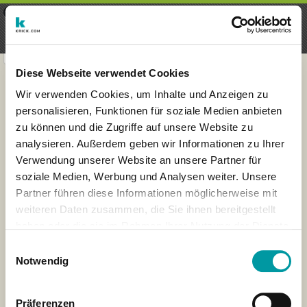
×
Menu
Aanmelding
Registreren
seeker - finds everything near
VIEW
you
krick.com GmbH + Co. KG
FREE - In Google Play
Diese Webseite verwendet Cookies
Wir verwenden Cookies, um Inhalte und Anzeigen zu
personalisieren, Funktionen für soziale Medien anbieten
zu können und die Zugriffe auf unsere Website zu
analysieren. Außerdem geben wir Informationen zu Ihrer
Verwendung unserer Website an unsere Partner für
soziale Medien, Werbung und Analysen weiter. Unsere
Partner führen diese Informationen möglicherweise mit
weiteren Daten zusammen, die Sie ihnen bereitgestellt
haben oder die sie im Rahmen Ihrer Nutzung der Dienste
×
gesammelt haben.
Wiesbaden, Germany
Einwilligungsauswahl
Notwendig
Präferenzen