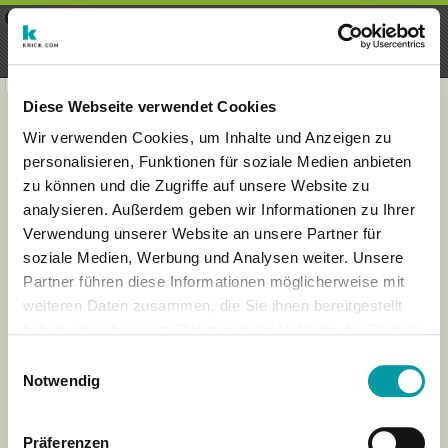
×
Menu
Aanmelding
Registreren
seeker - finds everything near
VIEW
you
krick.com GmbH + Co. KG
FREE - In Google Play
Diese Webseite verwendet Cookies
Wir verwenden Cookies, um Inhalte und Anzeigen zu
personalisieren, Funktionen für soziale Medien anbieten
zu können und die Zugriffe auf unsere Website zu
analysieren. Außerdem geben wir Informationen zu Ihrer
Verwendung unserer Website an unsere Partner für
soziale Medien, Werbung und Analysen weiter. Unsere
Partner führen diese Informationen möglicherweise mit
weiteren Daten zusammen, die Sie ihnen bereitgestellt
haben oder die sie im Rahmen Ihrer Nutzung der Dienste
×
gesammelt haben.
Wiesbaden, Germany
Einwilligungsauswahl
Notwendig
Präferenzen