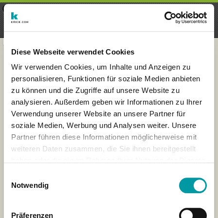
×
Menu
Login
Register
seeker - finds everything near
VIEW
you
krick.com GmbH + Co. KG
FREE - In Google Play
Diese Webseite verwendet Cookies
Wir verwenden Cookies, um Inhalte und Anzeigen zu
personalisieren, Funktionen für soziale Medien anbieten
zu können und die Zugriffe auf unsere Website zu
analysieren. Außerdem geben wir Informationen zu Ihrer
Verwendung unserer Website an unsere Partner für
soziale Medien, Werbung und Analysen weiter. Unsere
Partner führen diese Informationen möglicherweise mit
weiteren Daten zusammen, die Sie ihnen bereitgestellt
haben oder die sie im Rahmen Ihrer Nutzung der Dienste
×
gesammelt haben.
Muenster, Germany
Einwilligungsauswahl
Notwendig
Präferenzen