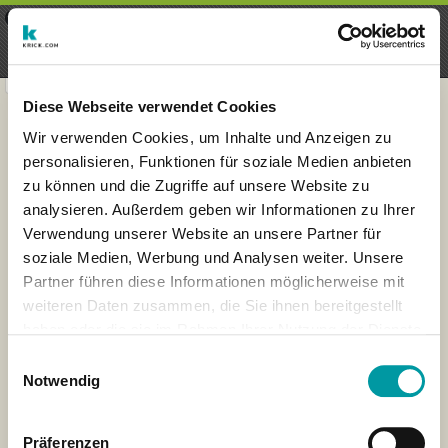
×
Menu
Login
Register
seeker - finds everything near
VIEW
you
krick.com GmbH + Co. KG
FREE - In Google Play
Diese Webseite verwendet Cookies
Wir verwenden Cookies, um Inhalte und Anzeigen zu
personalisieren, Funktionen für soziale Medien anbieten
zu können und die Zugriffe auf unsere Website zu
analysieren. Außerdem geben wir Informationen zu Ihrer
Verwendung unserer Website an unsere Partner für
soziale Medien, Werbung und Analysen weiter. Unsere
Partner führen diese Informationen möglicherweise mit
weiteren Daten zusammen, die Sie ihnen bereitgestellt
haben oder die sie im Rahmen Ihrer Nutzung der Dienste
×
gesammelt haben.
Barcelona, Spain
Einwilligungsauswahl
Notwendig
Präferenzen