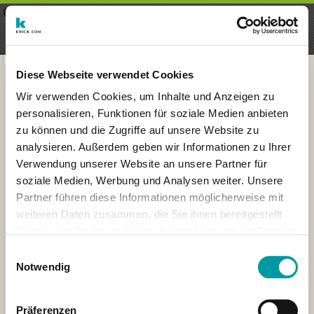
×
Menu
Login
Register
seeker - finds everything near
VIEW
you
krick.com GmbH + Co. KG
FREE - In Google Play
Diese Webseite verwendet Cookies
Wir verwenden Cookies, um Inhalte und Anzeigen zu
personalisieren, Funktionen für soziale Medien anbieten
zu können und die Zugriffe auf unsere Website zu
analysieren. Außerdem geben wir Informationen zu Ihrer
Verwendung unserer Website an unsere Partner für
soziale Medien, Werbung und Analysen weiter. Unsere
Partner führen diese Informationen möglicherweise mit
weiteren Daten zusammen, die Sie ihnen bereitgestellt
haben oder die sie im Rahmen Ihrer Nutzung der Dienste
×
gesammelt haben.
Barcelona, Spain
Einwilligungsauswahl
Notwendig
Präferenzen