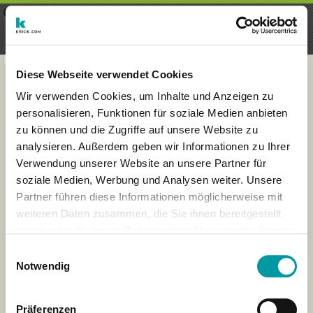
×
Menu
Login
Register
seeker - finds everything near
VIEW
you
krick.com GmbH + Co. KG
FREE - In Google Play
Diese Webseite verwendet Cookies
Wir verwenden Cookies, um Inhalte und Anzeigen zu
personalisieren, Funktionen für soziale Medien anbieten
zu können und die Zugriffe auf unsere Website zu
analysieren. Außerdem geben wir Informationen zu Ihrer
Verwendung unserer Website an unsere Partner für
soziale Medien, Werbung und Analysen weiter. Unsere
Partner führen diese Informationen möglicherweise mit
weiteren Daten zusammen, die Sie ihnen bereitgestellt
haben oder die sie im Rahmen Ihrer Nutzung der Dienste
×
gesammelt haben.
Barcelona, Spain
Einwilligungsauswahl
Notwendig
Präferenzen