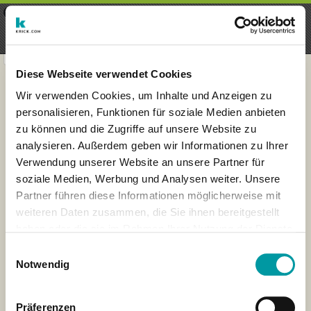
×
Menu
Aanmelding
Registreren
seeker - finds everything near
VIEW
you
krick.com GmbH + Co. KG
FREE - In Google Play
Diese Webseite verwendet Cookies
Wir verwenden Cookies, um Inhalte und Anzeigen zu
personalisieren, Funktionen für soziale Medien anbieten
zu können und die Zugriffe auf unsere Website zu
analysieren. Außerdem geben wir Informationen zu Ihrer
Verwendung unserer Website an unsere Partner für
soziale Medien, Werbung und Analysen weiter. Unsere
Partner führen diese Informationen möglicherweise mit
weiteren Daten zusammen, die Sie ihnen bereitgestellt
haben oder die sie im Rahmen Ihrer Nutzung der Dienste
×
gesammelt haben.
Wiesbaden, Deutschland
Einwilligungsauswahl
Notwendig
Präferenzen