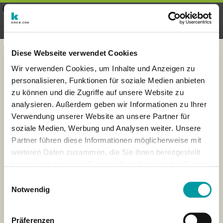
×
Menu
Aanmelding
Registreren
seeker - finds everything near
VIEW
you
krick.com GmbH + Co. KG
FREE - In Google Play
Diese Webseite verwendet Cookies
Wir verwenden Cookies, um Inhalte und Anzeigen zu
personalisieren, Funktionen für soziale Medien anbieten
zu können und die Zugriffe auf unsere Website zu
analysieren. Außerdem geben wir Informationen zu Ihrer
Verwendung unserer Website an unsere Partner für
soziale Medien, Werbung und Analysen weiter. Unsere
Partner führen diese Informationen möglicherweise mit
weiteren Daten zusammen, die Sie ihnen bereitgestellt
haben oder die sie im Rahmen Ihrer Nutzung der Dienste
×
gesammelt haben.
Wiesbaden, Deutschland
Einwilligungsauswahl
Notwendig
Präferenzen