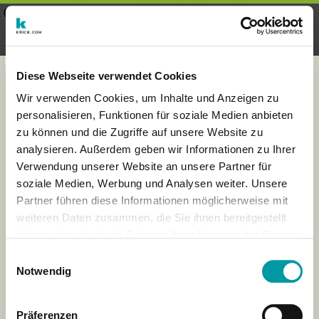
×
Menu
Aanmelding
Registreren
seeker - finds everything near
VIEW
you
krick.com GmbH + Co. KG
FREE - In Google Play
Diese Webseite verwendet Cookies
Wir verwenden Cookies, um Inhalte und Anzeigen zu
personalisieren, Funktionen für soziale Medien anbieten
zu können und die Zugriffe auf unsere Website zu
analysieren. Außerdem geben wir Informationen zu Ihrer
Verwendung unserer Website an unsere Partner für
soziale Medien, Werbung und Analysen weiter. Unsere
Partner führen diese Informationen möglicherweise mit
weiteren Daten zusammen, die Sie ihnen bereitgestellt
haben oder die sie im Rahmen Ihrer Nutzung der Dienste
×
gesammelt haben.
Wiesbaden, Deutschland
Einwilligungsauswahl
Notwendig
Präferenzen