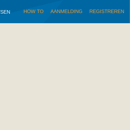
HOW TO
AANMELDING
REGISTREREN
TSEN